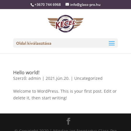
+3670 744 6968
info@glass-pro.hu
Oldal kiválasztása
Hello world!
Szerző:
admin
|
2021.jún.20.
|
Uncategorized
Welcome to WordPress. This is your first post. Edit or
delete it, then start writing!
© Copyright 2020 | Minden jog fenntartva Glass-Pro